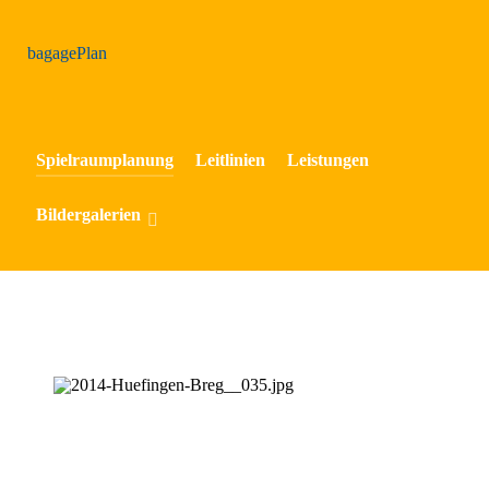
bagage
Plan
Spielraumplanung
Leitlinien
Leistungen
Bildergalerien