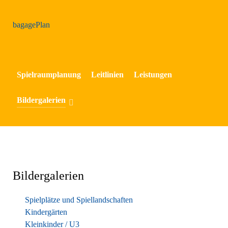
bagage
Plan
Spielraumplanung
Leitlinien
Leistungen
Bildergalerien
Bildergalerien
Spielplätze und Spiellandschaften
Kindergärten
Kleinkinder / U3